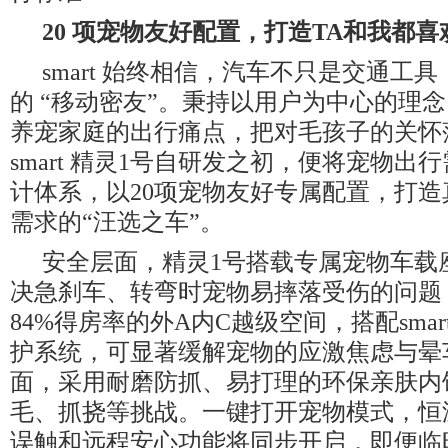
20 项宠物友好配置，打造TA和我都喜
smart 始终相信，汽车不只是交通工
的 “移动密友”。秉持以用户为中心的理念，
养宠家庭的出行痛点，把对毛孩子的关怀
smart 精灵1号自研发之初，便将宠物出
计体系，以20项宠物友好专属配置，打
需求的“汪选之车”。
安全层面，精灵1号搭载专属宠物车载
决急刹车、转弯时宠物易摔落受伤的问题
84%得房率的外A内C越级空间，搭配smartB
护系统，可显著缓解宠物的应激焦虑与晕
面，采用耐磨防抓、易打理的环保亲肤内
毛、抓挠等挑战。一键打开宠物模式，恒
误触和远程安心功能将同步开启，即便临