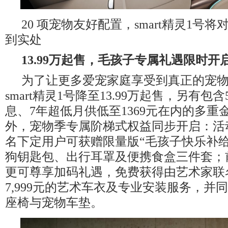
20 项宠物友好配置，smart精灵1号
到实处
13.99万起售，毛孩子专属礼遇限时开
为了让更多爱宠家庭享受到真正的宠
smart精灵1号降至13.99万起售，另有包
息、7年超低月供低至1369元在内的多重
外，宠物季专属阶梯式权益同步开启：活动
名下定用户可获赠限量版“毛孩子快乐补给
狗钥匙包、出行耳罩及便携食盒三件套；
更可尊享加码礼遇，免费获得由艺术家联
7,999元的艺术车衣及专业安装服务，并
座椅与宠物车垫。